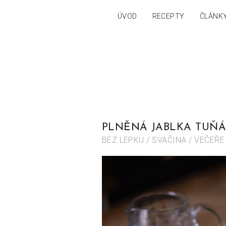
ÚVOD
RECEPTY
ČLÁNK
PLNĚNÁ JABLKA TUŇ
BEZ LEPKU / SVAČINA / VEČEŘE 