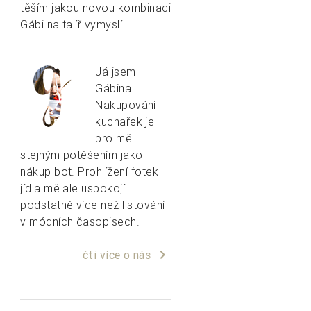
těším jakou novou kombinaci
Gábi na talíř vymyslí.
Já jsem
Gábina.
Nakupování
kuchařek je
pro mě
stejným potěšením jako
nákup bot. Prohlížení fotek
jídla mě ale uspokojí
podstatně více než listování
v módních časopisech.
keyboard_arrow_right
čti více o nás