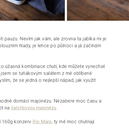
í pauzu. Nevím jak vám, ale zrovna ta jablka mi je
 blouzním hlady, je lehce po půlnoci a já začínám
osto úžasná kombinace chutí, kde můžete vynechat
a jsem se tuňákovým salátem z mé oblíbené
lím, že se jedná o nejlepší nápad, jak využít
ozhodně domácí majonézu. Nezabere moc času a
pt na
šalotkovou majonézu
.
ení 160g konzerv
Rio Mare
, ty mě moc chutnají.