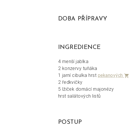
DOBA PŘÍPRAVY
INGREDIENCE
4 menší jablka
2 konzervy tuňáka
1 jarní cibulka hrst
pekanových
shopping_car
2 ředkvičky
5 lžiček domácí majonézy
hrst salátových listů
POSTUP