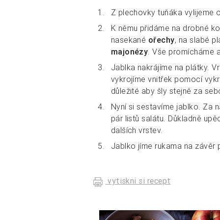
Z plechovky tuňáka vylijeme o
K němu přidáme na drobné ko
nasekané
ořechy
, na slabé p
majonézy
. Vše promícháme 
Jablka nakrájíme na plátky. V
vykrojíme vnitřek pomocí vykr
důležité aby šly stejně za seb
Nyní si sestavíme jablko. Za
pár listů salátu. Důkladně up
dalších vrstev.
Jablko jíme rukama na závěr p
vytiskni si recept