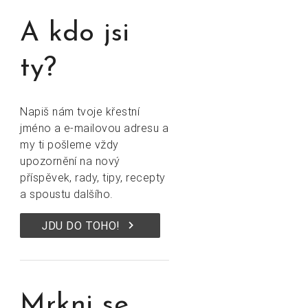
A kdo jsi
ty?
Napiš nám tvoje křestní
jméno a e-mailovou adresu a
my ti pošleme vždy
upozornění na nový
příspěvek, rady, tipy, recepty
a spoustu dalšího.
keyboard_arrow_right
JDU DO TOHO!
Mrkni se