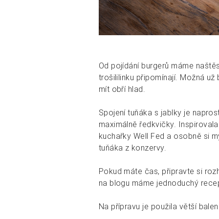
Od pojídání burgerů máme naštěst
trošililinku připomínají. Možná už
mít obří hlad.
Spojení tuňáka s jablky je napr
maximálně ředkvičky. Inspiroval
kuchařky Well Fed a osobně si mys
tuňáka z konzervy.
Pokud máte čas, připravte si r
na blogu máme jednoduchý rece
Na přípravu je použila větší bal