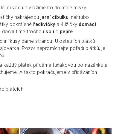
lej či vodu a vložíme ho do malé misky.
stičky nakrájenou
jarní cibulku
, nahrubo
látky pokrájené
ředkvičky
a 4 lžičky
domácí
a dochutíme trochou
soli
a
pepře
.
rchní kusy dáme stranou. U ostatních plátků
ajovátka. Pozor nepromíchejte pořadí plátků, je
ou.
 na každý plátek přidáme tuňákovou pomazánku a
ěchujeme. A takto pokračujeme v přidáváních
o plátcích.