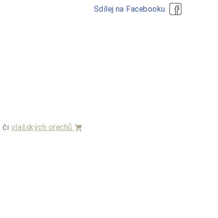
Sdílej na Facebooku
či
vlašských ořechů
t
shopping_cart