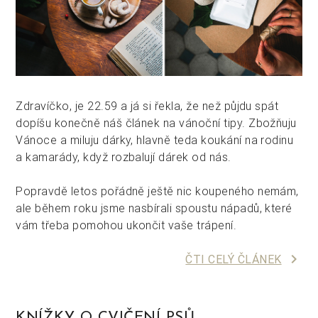
Zdravíčko, je 22.59 a já si řekla, že než půjdu spát
dopíšu konečně náš článek na vánoční tipy. Zbožňuju
Vánoce a miluju dárky, hlavně teda koukání na rodinu
a kamarády, když rozbalují dárek od nás.
Popravdě letos pořádně ještě nic koupeného nemám,
ale během roku jsme nasbírali spoustu nápadů, které
vám třeba pomohou ukončit vaše trápení.
keyboard_arrow_right
ČTI CELÝ ČLÁNEK
KNÍŽKY O CVIČENÍ PSŮ