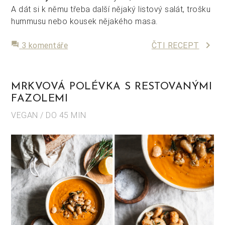
A dát si k němu třeba další nějaký listový salát, trošku
hummusu nebo kousek nějakého masa.
keyboard_arrow_right
forum
3 komentáře
ČTI RECEPT
MRKVOVÁ POLÉVKA S RESTOVANÝMI
FAZOLEMI
VEGAN / DO 45 MIN