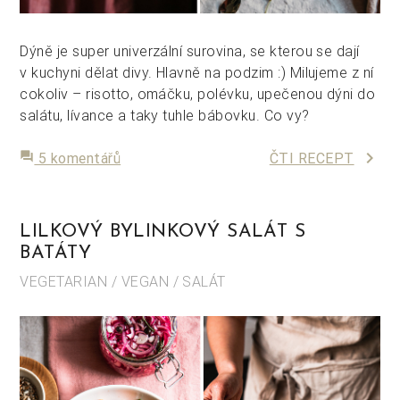
Dýně je super univerzální surovina, se kterou se dají
v kuchyni dělat divy. Hlavně na podzim :) Milujeme z ní
cokoliv – risotto, omáčku, polévku, upečenou dýni do
salátu, lívance a taky tuhle bábovku. Co vy?
keyboard_arrow_right
forum
5 komentářů
ČTI RECEPT
LILKOVÝ BYLINKOVÝ SALÁT S
BATÁTY
VEGETARIAN / VEGAN / SALÁT