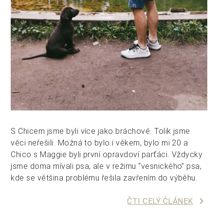
S Chicem jsme byli více jako bráchové. Tolik jsme
věci neřešili. Možná to bylo i věkem, bylo mi 20 a
Chico s Maggie byli první opravdoví parťáci. Vždycky
jsme doma mívali psa, ale v režimu “vesnického” psa,
kde se většina problému řešila zavřením do výběhu.
keyboard_arrow_right
ČTI CELÝ ČLÁNEK