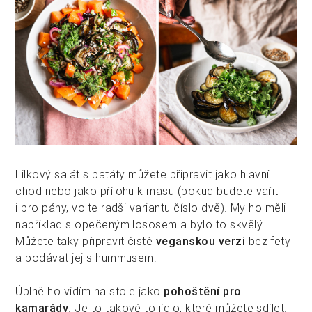
Lilkový salát s batáty můžete připravit jako hlavní
chod nebo jako přílohu k masu (pokud budete vařit
i pro pány, volte radši variantu číslo dvě). My ho měli
například s opečeným lososem a bylo to skvělý.
Můžete taky připravit čistě
veganskou verzi
bez fety
a podávat jej s hummusem.
Úplně ho vidím na stole jako
pohoštění pro
kamarády
. Je to takové to jídlo, které můžete sdílet.