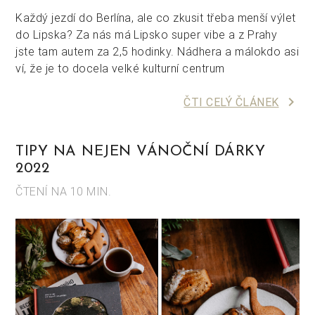
Každý jezdí do Berlína, ale co zkusit třeba menší výlet
do Lipska? Za nás má Lipsko super vibe a z Prahy
jste tam autem za 2,5 hodinky. Nádhera a málokdo asi
ví, že je to docela velké kulturní centrum
keyboard_arrow_right
ČTI CELÝ ČLÁNEK
TIPY NA NEJEN VÁNOČNÍ DÁRKY
2022
ČTENÍ NA 10 MIN.