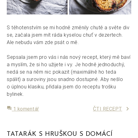
S těhotenstvím se mi hodně změnily chutě a světe div
se, začala jsem mít ráda kyselou chuť v dezertech.
Ale nebudu vám zde psát o mě.
Sepsala jsem pro vás i nás nový recept, který mě baví
a myslím, že si ho užijete i vy. Je hodně jednoduchý,
nedá se na něm nic pokazit (maximálně ho teda
spálit) a suroviny jsou snadno dostupné. Aby nešlo
o úplnou klasiku, přidala jsem do receptu trošku
bylinek.
keyboard_arrow_right
forum
1 komentář
ČTI RECEPT
TATARÁK S HRUŠKOU S DOMÁCÍ