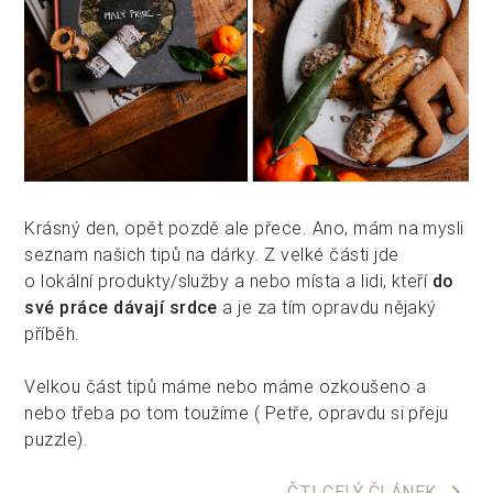
Krásný den, opět pozdě ale přece. Ano, mám na mysli
seznam našich tipů na dárky. Z velké části jde
o lokální produkty/služby a nebo místa a lidi, kteří
do
své práce dávají srdce
a je za tím opravdu nějaký
příběh.
Velkou část tipů máme nebo máme ozkoušeno a
nebo třeba po tom toužíme ( Petře, opravdu si přeju
puzzle).
keyboard_arrow_right
ČTI CELÝ ČLÁNEK