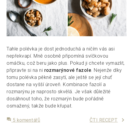
Tahle polévka je dost jednoduchá a ničím vás asi
nepřekvapí. Mně osobně připomíná svíčkovou
omáčku, což beru jako plus. Pokud ji chcete vymazlit,
připravte si na ni
rozmarýnové fazole
. Nejenže díky
tomu polévka pěkně zasytí, ale ještě se její chuť
dostane na vyšší úroveň. Kombinace fazolí a
rozmarýnu je naprosto skvělá. Je však důležité
dosáhnout toho, že rozmarýn bude pořádně
osmažený, takže bude křupat.
keyboard_arrow_right
forum
5 komentářů
ČTI RECEPT