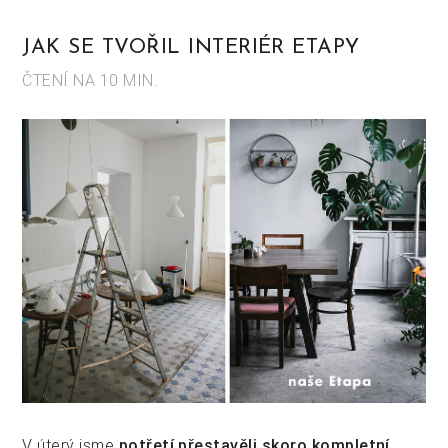
JAK SE TVOŘIL INTERIÉR ETAPY
ČTENÍ NA 10 MIN.
V úterý jsme
potřetí přestavěli skoro kompletní