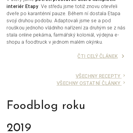
interiér Etapy
. Ve středu jsme totiž znovu otevřeli
dveře po karanténní pauze. Během ní dostala Etapa
svojí druhou podobu. Adaptovali jsme se a pod
rouškou jednoho vládního nařízení za druhým se z nás
stala online pekárna, farmářský koloniál, výdejna e-
shopu a foodtruck v jednom malém okýnku.
keyboard_arrow_right
ČTI CELÝ ČLÁNEK
VŠECHNY RECEPTY
keyboard_arrow_right
VŠECHNY OSTATNÍ ČLÁNKY
keyboard_arrow_right
Foodblog roku
2019