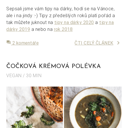
Sepsali jsme vám tipy na dárky, hodí se na Vánoce,
ale i na jindy :-) Tipy z předešlých roků platí pořád a
tak můžete juknout na
tipy na dárky 2020
a
tipy na
dárky 2019
a nebo na
rok 2018
keyboard_arrow_right
forum
2 komentáře
ČTI CELÝ ČLÁNEK
ČOČKOVÁ KRÉMOVÁ POLÉVKA
VEGAN / 30 MIN