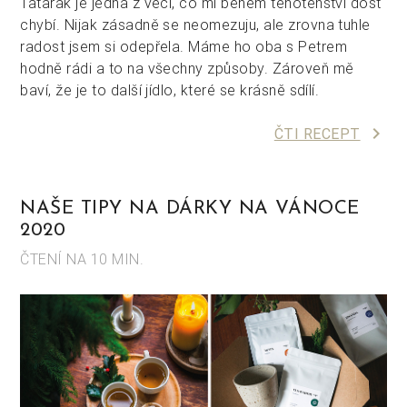
Tatarák je jedna z věcí, co mi během těhotenství dost
chybí. Nijak zásadně se neomezuju, ale zrovna tuhle
radost jsem si odepřela. Máme ho oba s Petrem
hodně rádi a to na všechny způsoby. Zároveň mě
baví, že je to další jídlo, které se krásně sdílí.
keyboard_arrow_right
ČTI RECEPT
NAŠE TIPY NA DÁRKY NA VÁNOCE
2020
ČTENÍ NA 10 MIN.