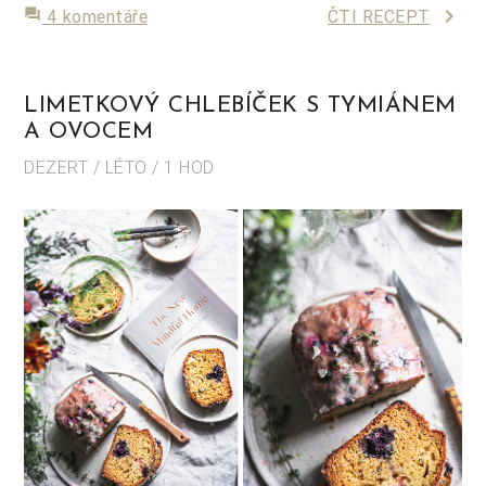
keyboard_arrow_right
forum
4 komentáře
ČTI RECEPT
LIMETKOVÝ CHLEBÍČEK S TYMIÁNEM
A OVOCEM
DEZERT / LÉTO / 1 HOD