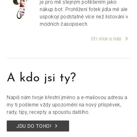
je pro mě stejným potěšením jako
nákup bot. Prohlížení fotek jídla mě ale
uspokojí podstatně více než listování v
módních časopisech.
keyboard_arrow_right
čti více o nás
A kdo jsi ty?
Napiš nám tvoje křestní jméno a e-mailovou adresu a
my ti pošleme vždy upozornění na nový příspěvek,
rady, tipy, recepty a spoustu dalšího.
keyboard_arrow_right
JDU DO TOHO!