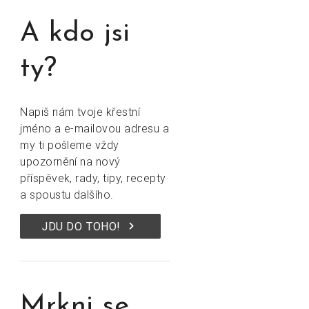
A kdo jsi
ty?
Napiš nám tvoje křestní
jméno a e-mailovou adresu a
my ti pošleme vždy
upozornění na nový
příspěvek, rady, tipy, recepty
a spoustu dalšího.
keyboard_arrow_right
JDU DO TOHO!
Mrkni se