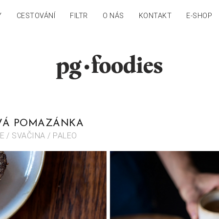
Y
CESTOVÁNÍ
FILTR
O NÁS
KONTAKT
E-SHOP
VÁ POMAZÁNKA
E / SVAČINA / PALEO