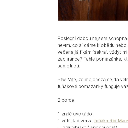
Poslední dobou nejsem schopná 
nevím, co si dáme k obědu nebo k
večer a já říkám “sakra”, vždyť mi
zachránce? Tahle pomazánka, kte
samotnou.
Btw. Víte, že majonéza se dá ve
tuňákové pomazánky funguje vá
2 porce
1 zralé avokádo
1 větší konzerva
tuňáka Rio Mar
1 jarní cibulka ( spodní část)