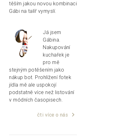
těším jakou novou kombinaci
Gábi na talíř vymyslí.
Já jsem
Gábina.
Nakupování
kuchařek je
pro mě
stejným potěšením jako
nákup bot. Prohlížení fotek
jídla mě ale uspokojí
podstatně více než listování
v módních časopisech.
keyboard_arrow_right
čti více o nás