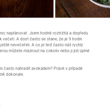
nic naplánovat. Jsem hodně roztržitá a dopředu
 večeři. A dost často se stane, že je 9 hodin
 ještě nevečeřeli. A co je teď často náš rychlý
rou můžete máznout na cokoliv nebo ji jíst úplně
lmi často nahradit avokádem? Právě v případě
žně dokonale.
e