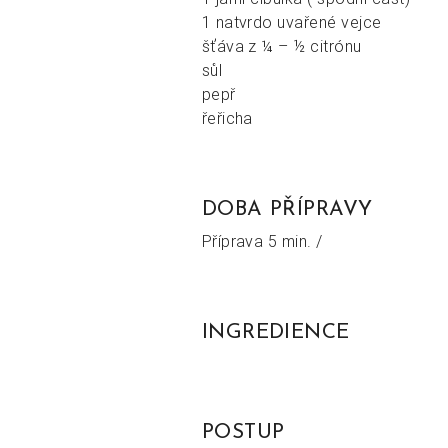
1 natvrdo uvařené vejce
šťáva z ¼ – ½ citrónu
sůl
pepř
řeřicha
DOBA PŘÍPRAVY
Příprava
5 min. /
INGREDIENCE
POSTUP