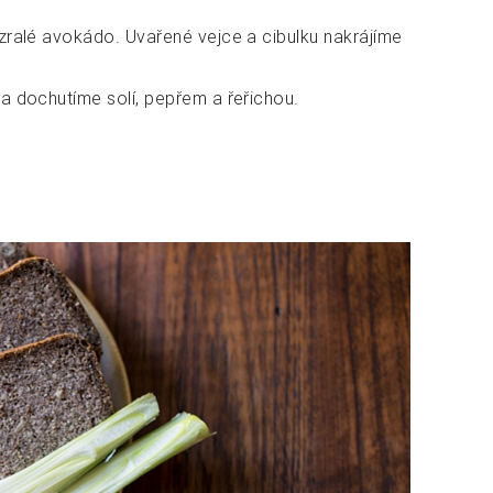
ralé avokádo. Uvařené vejce a cibulku nakrájíme
 dochutíme solí, pepřem a řeřichou.