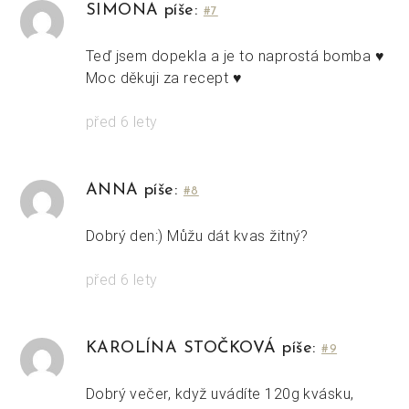
SIMONA píše:
#7
Teď jsem dopekla a je to naprostá bomba ♥️
Moc děkuji za recept ♥️
před 6 lety
ANNA píše:
#8
Dobrý den:) Můžu dát kvas žitný?
před 6 lety
KAROLÍNA STOČKOVÁ píše:
#9
Dobrý večer, když uvádíte 120g kvásku,