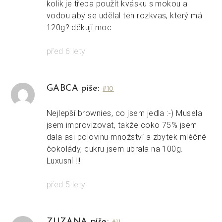
kolik je třeba použít kvásku s mokou a
vodou aby se udělal ten rozkvas, který má
120g? děkuji moc
před 6 lety
GABCA píše:
#10
Nejlepší brownies, co jsem jedla :-) Musela
jsem improvizovat, takže coko 75% jsem
dala asi polovinu množství a zbytek mléčné
čokolády, cukru jsem ubrala na 100g.
Luxusní !!!
před 5 lety
ZUZANA píše: