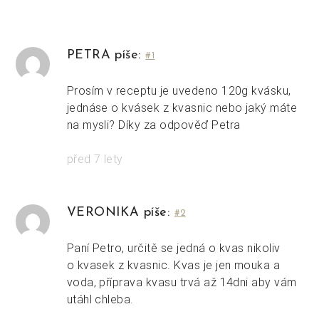
PETRA píše:
#1
Prosím v receptu je uvedeno 120g kvásku,
jednáse o kvásek z kvasnic nebo jaký máte
na mysli? Díky za odpověď Petra
před 7 lety
VERONIKA píše:
#2
Paní Petro, určitě se jedná o kvas nikoliv
o kvasek z kvasnic. Kvas je jen mouka a
voda, příprava kvasu trvá až 14dni aby vám
utáhl chleba.