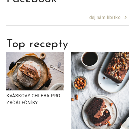
keyboard_arrow_right
dej nám líbítko
Top recepty
KVÁSKOVÝ CHLEBA PRO
ZAČÁTEČNÍKY