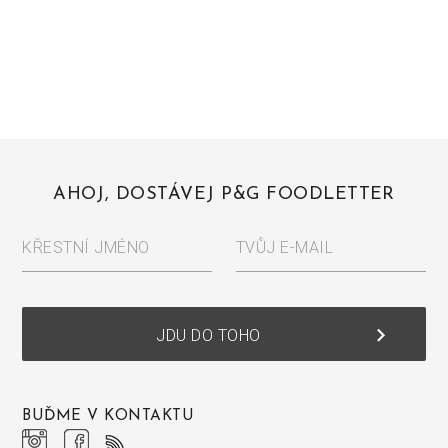
AHOJ, DOSTÁVEJ P&G FOODLETTER
KŘESTNÍ JMÉNO
TVŮJ E-MAIL
keyboard_arrow_right
JDU DO TOHO
BUĎME V KONTAKTU