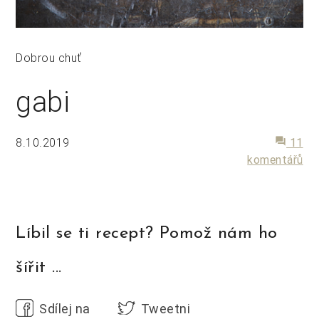
Dobrou chuť
gabi
8.10.2019
forum
11
komentářů
Líbil se ti recept? Pomož nám ho
šířit ...
Sdílej na
Tweetni