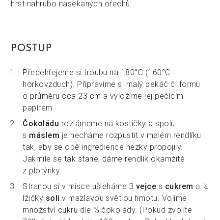
hrst nahrubo nasekaných ořechů
POSTUP
Předehřejeme si troubu na 180°C (160°C
horkovzduch). Připravíme si malý pekáč či formu
o průměru cca 23 cm a vyložíme jej pečícím
papírem.
Čokoládu
rozlámeme na kostičky a spolu
s
máslem
je necháme rozpustit v malém rendlíku
tak, aby se obě ingredience hezky propojily.
Jakmile se tak stane, dáme rendlík okamžitě
z plotýnky.
Stranou si v misce ušleháme 3
vejce
s
cukrem
a ¼
lžičky
soli
v mazlavou světlou hmotu. Volíme
množství cukru dle % čokolády. (Pokud zvolíte