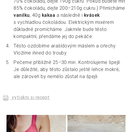
70% čokoládu, dejte 190g cukru. Pokud budete mít
85% čokoládu, dejte 200–210g cukru.) Přimícháme
vanilku
, 40g
kakaa
a následně i
kvásek
s vychladlou čokoládou. Elektrickým mixérem
důkladně promícháme. Jakmile bude těsto
kompaktní, přendáme jej do pekáče.
Těsto ozdobíme arašídovým máslem a ořechy.
Vložíme ihned do trouby.
Pečeme přibližně 25–30 min. Kontrolujeme špejlí.
Je důležité, aby těsto zůstalo ještě lehce mokré,
ale zároveň by nemělo zůstat na špejli.
vytiskni si recept