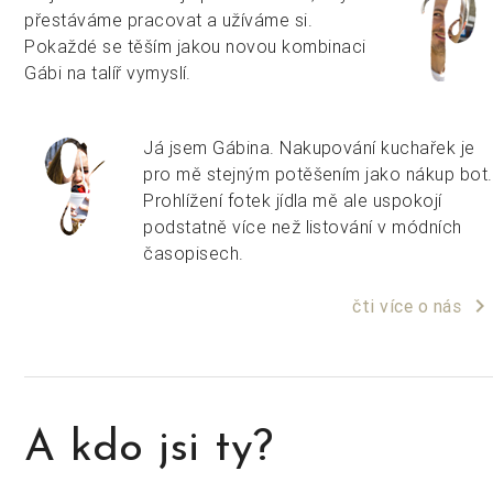
přestáváme pracovat a užíváme si.
Pokaždé se těším jakou novou kombinaci
Gábi na talíř vymyslí.
Já jsem Gábina. Nakupování kuchařek je
pro mě stejným potěšením jako nákup bot.
Prohlížení fotek jídla mě ale uspokojí
podstatně více než listování v módních
časopisech.
keyboard_arrow_right
čti více o nás
A kdo jsi ty?