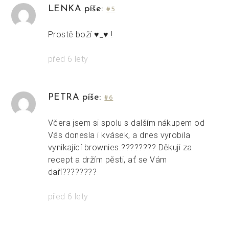
LENKA píše:
#5
Prostě boží ♥_♥ !
před 6 lety
PETRA píše:
#6
Včera jsem si spolu s dalším nákupem od
Vás donesla i kvásek, a dnes vyrobila
vynikající brownies.???????? Děkuji za
recept a držím pěsti, ať se Vám
daří????????
před 6 lety