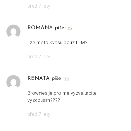
před 7 lety
ROMANA píše:
#3
Lze místo kvasu použít LM?
před 7 lety
RENATA píše:
#4
Brownies je pro me vyzva,urcite
vyzkousim????
před 7 lety