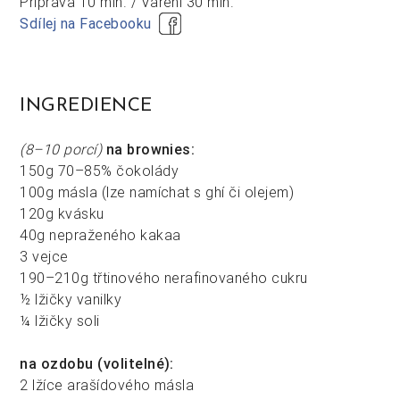
Příprava
10 min. /
Vaření
30 min.
Sdílej na Facebooku
INGREDIENCE
(8–10 porcí)
na brownies:
150g 70–85% čokolády
100g másla (lze namíchat s ghí či olejem)
120g kvásku
40g nepraženého kakaa
3 vejce
190–210g třtinového nerafinovaného cukru
½ lžičky vanilky
¼ lžičky soli
na ozdobu (volitelné):
2 lžíce arašídového másla