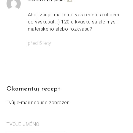
#11
Ahoj, zaujal ma tento vas recept a chcem
go vyskusat. :) 120 g kvasku sa ale mysli
materskeho alebo rozkvasu?
před 5 lety
Okomentuj recept
Tvůj e-mail nebude zobrazen.
TVOJE JMÉNO