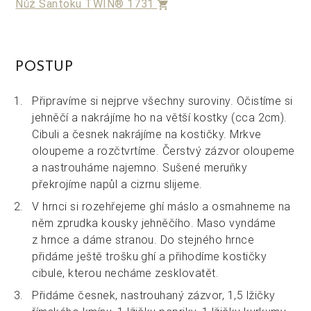
Nůž Santoku TWIN® 1731
shopping_cart
POSTUP
Připravíme si nejprve všechny suroviny. Očistíme si
jehněčí a nakrájíme ho na větší kostky (cca 2cm).
Cibuli a česnek nakrájíme na kostičky. Mrkve
oloupeme a rozčtvrtíme. Čerstvý zázvor oloupeme
a nastrouháme najemno. Sušené meruňky
překrojíme napůl a cizrnu slijeme.
V hrnci si rozehřejeme ghí máslo a osmahneme na
něm zprudka kousky jehněčího. Maso vyndáme
z hrnce a dáme stranou. Do stejného hrnce
přidáme ještě trošku ghí a přihodíme kostičky
cibule, kterou necháme zesklovatět.
Přidáme česnek, nastrouhaný zázvor, 1,5 lžičky