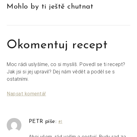
Mohlo by ti ještě chutnat
Okomentuj recept
Moc rádi uslyšíme, co si myslíš. Povedl se ti recept?
Jak jsi si jej upravil? Dej nám vědět a poděl se s
ostatními.
Napsat komentář
PETR píše:
#1
Ahoj všem, rád vařím a cestují. Budu rad za