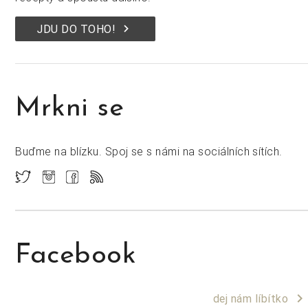
keyboard_arrow_right
JDU DO TOHO!
Mrkni se
Buďme na blízku. Spoj se s námi na sociálních sítích.
Facebook
keyboard_arrow_right
dej nám líbítko