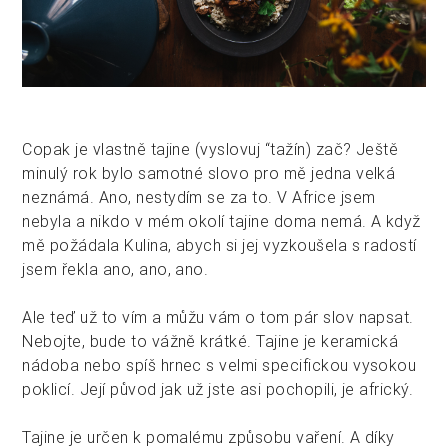
Copak je vlastně tajine (vyslovuj “tažín) zač? Ještě
minulý rok bylo samotné slovo pro mě jedna velká
neznámá. Ano, nestydím se za to. V Africe jsem
nebyla a nikdo v mém okolí tajine doma nemá. A když
mě požádala Kulina, abych si jej vyzkoušela s radostí
jsem řekla ano, ano, ano.
Ale teď už to vím a můžu vám o tom pár slov napsat.
Nebojte, bude to vážně krátké. Tajine je keramická
nádoba nebo spíš hrnec s velmi specifickou vysokou
poklicí. Její původ jak už jste asi pochopili, je africký.
Tajine je určen k pomalému způsobu vaření. A díky