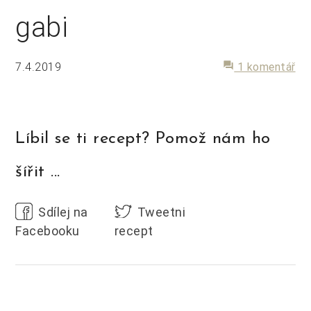
gabi
7.4.2019
forum
1 komentář
Líbil se ti recept? Pomož nám ho
šířit ...
Sdílej na
Tweetni
Facebooku
recept