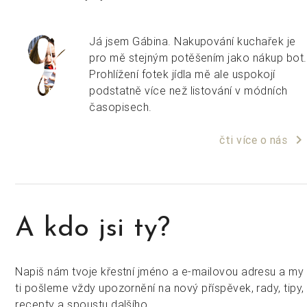
Já jsem Gábina. Nakupování kuchařek je
pro mě stejným potěšením jako nákup bot.
Prohlížení fotek jídla mě ale uspokojí
podstatně více než listování v módních
časopisech.
keyboard_arrow_right
čti více o nás
A kdo jsi ty?
Napiš nám tvoje křestní jméno a e-mailovou adresu a my
ti pošleme vždy upozornění na nový příspěvek, rady, tipy,
recepty a spoustu dalšího.