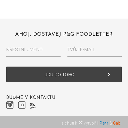
AHOJ, DOSTÁVEJ P&G FOODLETTER
KŘESTNÍ JMÉNO
TVŮJ E-MAIL
keyboard_arrow_right
JDU DO TOHO
BUĎME V KONTAKTU
restaurant_menu
s chutí k
vytvořili
Petr
&
Gabi