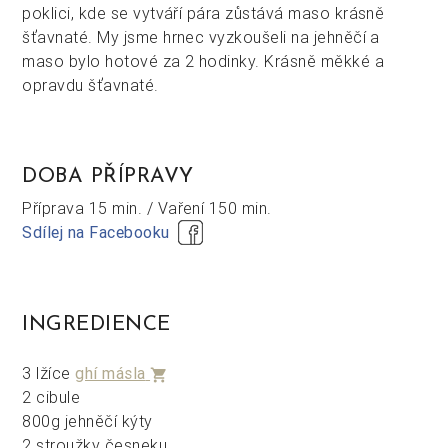
poklici, kde se vytváří pára zůstává maso krásně
šťavnaté. My jsme hrnec vyzkoušeli na jehněčí a
maso bylo hotové za 2 hodinky. Krásně měkké a
opravdu šťavnaté.
DOBA PŘÍPRAVY
Příprava
15 min. /
Vaření
150 min.
Sdílej na Facebooku
INGREDIENCE
3 lžíce
ghí másla
shopping_cart
2 cibule
800g jehněčí kýty
2 stroužky česneku