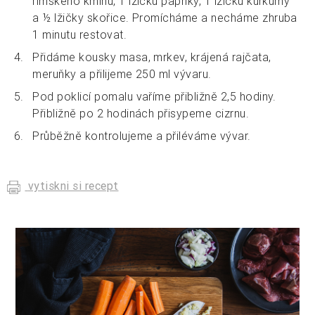
římského kmínu, 1 lžičku papriky, 1 lžičku kurkumy
a ½ lžičky skořice. Promícháme a necháme zhruba
1 minutu restovat.
Přidáme kousky masa, mrkev, krájená rajčata,
meruňky a přilijeme 250 ml vývaru.
Pod poklicí pomalu vaříme přibližně 2,5 hodiny.
Přibližně po 2 hodinách přisypeme cizrnu.
Průběžně kontrolujeme a přiléváme vývar.
vytiskni si recept