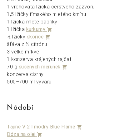
1 vrchovatá lžička čerstvého zázvoru
1,5 lžičky římského mletého kmínu
1 lžička mleté papriky
1 lžička
kurkumy
shopping_cart
½ lžičky
skořice
shopping_cart
šťáva z ½ citrónu
3 velké mrkve
1 konzerva krájených rajčat
70 g
sušených meruněk
shopping_cart
konzerva cizrny
500–700 ml vývaru
Nádobí
Tajine V 2 l modrý Blue Flame
shopping_cart
Dóza na olej
shopping_cart