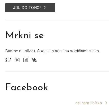
keyboard_arrow_right
JDU DO TOHO!
Mrkni se
Buďme na blízku. Spoj se s námi na sociálních sítích.
Facebook
keyboard_arrow_right
dej nám líbítko