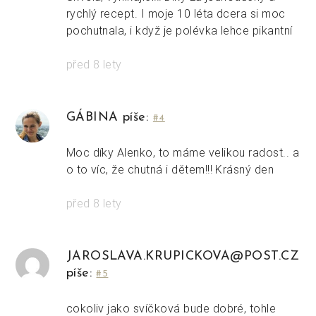
rychlý recept. I moje 10 léta dcera si moc
pochutnala, i když je polévka lehce pikantní
před 8 lety
GÁBINA píše:
#4
Moc díky Alenko, to máme velikou radost.. a
o to víc, že chutná i dětem!!! Krásný den
před 8 lety
JAROSLAVA.KRUPICKOVA@POST.CZ
píše:
#5
cokoliv jako svíčková bude dobré, tohle