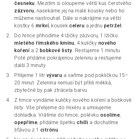
česneku
. Mezitím si oloupeme větší kus čerstvého
zázvoru
, nasekáme jej na malé kousky nebo ho
můžeme nastrouhat. Dále si nakrájíme na větší
kostky 6
mrkví
, kousek
celeru
a jednu
petržel
.
Do hrnce přihodíme 4 lžičky zázvoru, 1 lžičku
mletého římského kmínu
, 4 kuličky
nového
koření
a 2
bobkové listy
. Restujeme 1 minutu.
Poté přidáme pokrájenou zeleninu a restujeme
další 3 minuty.
Přilijeme 1 litr
vývaru
a vaříme pod pokličkou 15–
20 minut. Zelenina nemusí být příliš měkká,
zbytečně by pak ztrácela barvu.
Z hrnce vyndáme kuličky nového koření a bobkové
listy. Vše přelijeme do mixéru a umixujeme
dohladka. Vrátíme do hrnce, polévku
osolíme
,
opepříme
, přidáme špetku
chilli
a dochutíme
šťávou z 1
citrónu
.