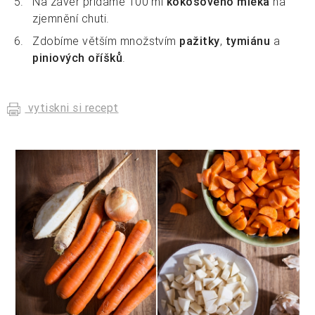
Na závěr přidáme 100 ml
kokosového mléka
na
zjemnění chuti.
Zdobíme větším množstvím
pažitky
,
tymiánu
a
piniových oříšků
.
vytiskni si recept