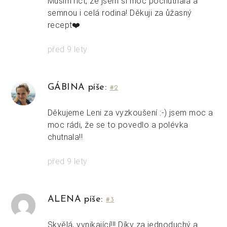
Musím říct, že jsem si moc pochutnala a
semnou i celá rodina! Děkuji za ůžasný
recept❤️
před 9 lety
GÁBINA píše:
#2
Děkujeme Leni za vyzkoušení :-) jsem moc a
moc rádi, že se to povedlo a polévka
chutnala!!
před 9 lety
ALENA píše:
#3
Skvělá, vynikající!!! Díky za jednoduchý a