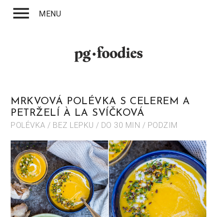
menu
MENU
MRKVOVÁ POLÉVKA S CELEREM A
PETRŽELÍ À LA SVÍČKOVÁ
POLÉVKA / BEZ LEPKU / DO 30 MIN / PODZIM