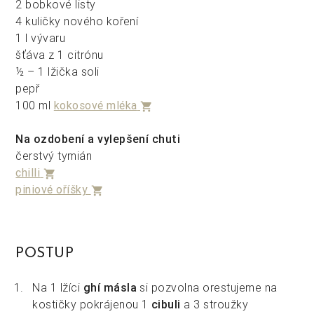
2 bobkové listy
4 kuličky nového koření
1 l vývaru
šťáva z 1 citrónu
½ – 1 lžička soli
pepř
100 ml
kokosové mléka
shopping_cart
Na ozdobení a vylepšení chuti
čerstvý tymián
chilli
shopping_cart
piniové oříšky
shopping_cart
POSTUP
Na 1 lžíci
ghí másla
si pozvolna orestujeme na
kostičky pokrájenou 1
cibuli
a 3 stroužky