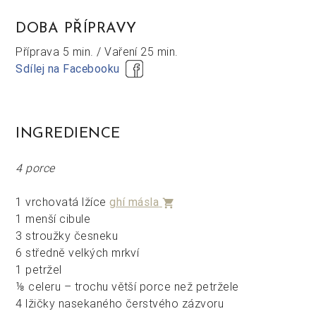
DOBA PŘÍPRAVY
Příprava
5 min. /
Vaření
25 min.
Sdílej na Facebooku
INGREDIENCE
4 porce
1 vrchovatá lžíce
ghí másla
shopping_cart
1 menší cibule
3 stroužky česneku
6 středně velkých mrkví
1 petržel
⅛ celeru – trochu větší porce než petržele
4 lžičky nasekaného čerstvého zázvoru