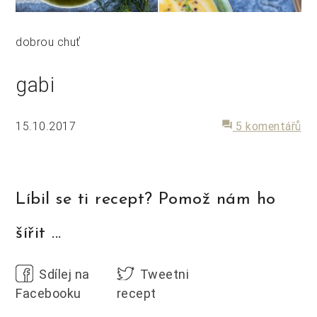
dobrou chuť
gabi
15.10.2017
forum
5 komentářů
Líbil se ti recept? Pomož nám ho
šířit ...
Sdílej na
Tweetni
Facebooku
recept