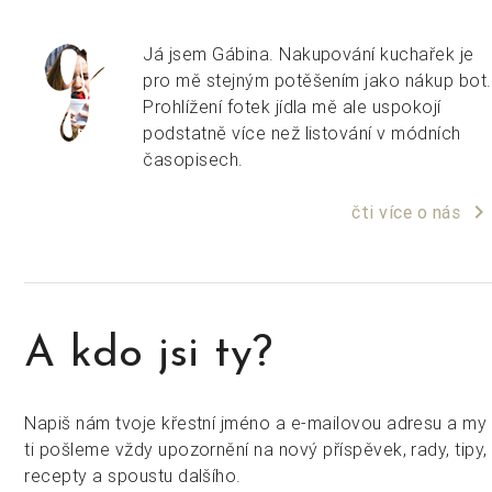
Já jsem Gábina. Nakupování kuchařek je
pro mě stejným potěšením jako nákup bot.
Prohlížení fotek jídla mě ale uspokojí
podstatně více než listování v módních
časopisech.
keyboard_arrow_right
čti více o nás
A kdo jsi ty?
Napiš nám tvoje křestní jméno a e-mailovou adresu a my
ti pošleme vždy upozornění na nový příspěvek, rady, tipy,
recepty a spoustu dalšího.