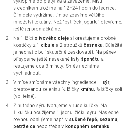
vyklopíme do plátýnka a zavážeme. Mísu
s cedníkem uložíme na 12–24 hodin do lednice.
Čím déle vydržíme, tím se zbavíme většího
množství tekutiny. Než “pytlíček jogurtu” otevřeme,
ještě jej promačkáme.
Na 1 lžíci
olivového oleje
si orestujeme drobné
kostičky z 1
cibule
a 2 stroužků
česneku
. Důležité
je nechat cibuli skutečně zesklovatět. Na pánev
přisypeme ještě nasekané listy
špenátu
a
restujeme cca 3 minuty. Směs necháme
vychladnout.
V míse smícháme všechny ingredience –
sýr
,
orestovanou zeleninu, ½ lžičky
kmínu
, ½ lžičky soli
(volitelné).
Z hutného sýru tvarujeme v ruce kuličky. Na
1 kuličku použijeme 1 jednu lžičku sýru. Následně
rovnou obalujeme např. v
sušené řepě
,
sezamu
,
petrželce
nebo třeba v
konopném semínku
.