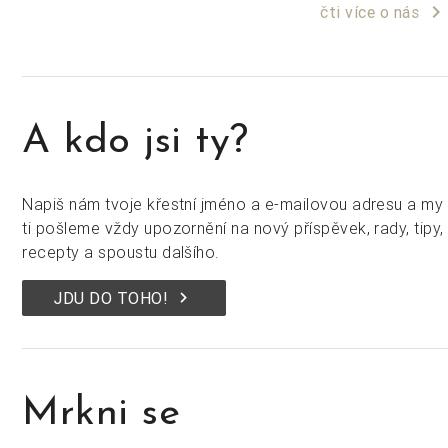
keyboard_arrow_right
čti více o nás
A kdo jsi ty?
Napiš nám tvoje křestní jméno a e-mailovou adresu a my
ti pošleme vždy upozornění na nový příspěvek, rady, tipy,
recepty a spoustu dalšího.
keyboard_arrow_right
JDU DO TOHO!
Mrkni se