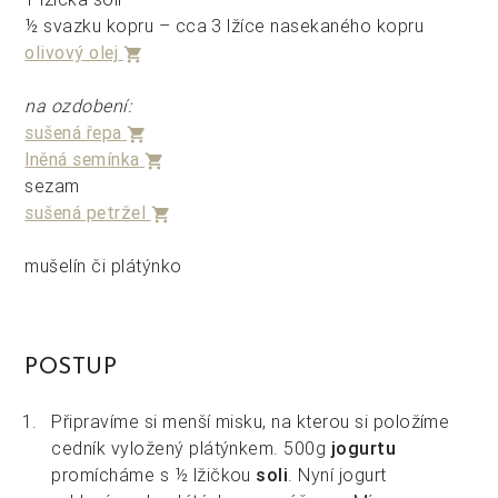
½ svazku kopru – cca 3 lžíce nasekaného kopru
olivový olej
shopping_cart
na ozdobení:
sušená řepa
shopping_cart
lněná semínka
shopping_cart
sezam
sušená petržel
shopping_cart
mušelín či plátýnko
POSTUP
Připravíme si menší misku, na kterou si položíme
cedník vyložený plátýnkem. 500g
jogurtu
promícháme s ½ lžičkou
soli
. Nyní jogurt