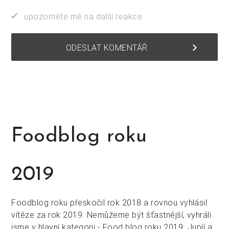
upozorněte mě na další reakce
keyboard_arrow_right
ODESLAT KOMENTÁŘ
Foodblog roku
2019
Foodblog roku přeskočil rok 2018 a rovnou vyhlásil
vítěze za rok 2019. Nemůžeme být šťastnější, vyhráli
jsme v hlavní kategorii - Food blog roku 2019. Jupíí a