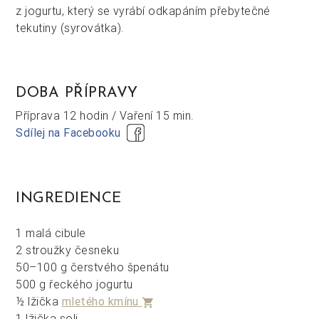
z jogurtu, který se vyrábí odkapáním přebytečné
tekutiny (syrovátka).
DOBA PŘÍPRAVY
Příprava
12 hodin /
Vaření
15 min.
Sdílej na Facebooku
INGREDIENCE
1 malá cibule
2 stroužky česneku
50–100 g čerstvého špenátu
500 g řeckého jogurtu
½ lžička
mletého kmínu
shopping_cart
1 lžička soli