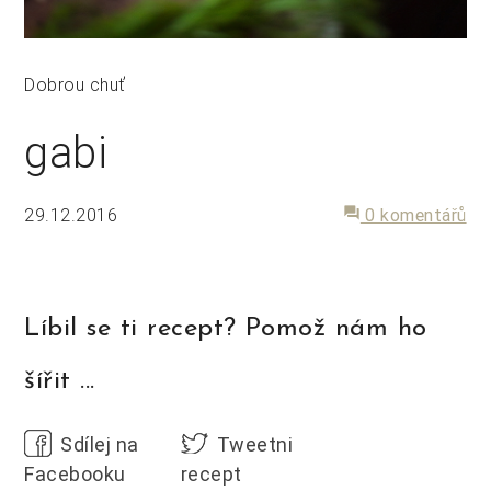
Dobrou chuť
gabi
29.12.2016
forum
0 komentářů
Líbil se ti recept? Pomož nám ho
šířit ...
Sdílej na
Tweetni
Facebooku
recept