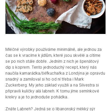
Mléčné výrobky používáme minimálně, ale jednou za
čas se k vracíme k jídlům, které jsou skvělé a cítíme
se po nich stále dobře. Jedním z nich je špenátový
dip s koprem. Tento jednoduchý recept, který nás
naučila kamarádka/šéf­kuchařka z Londýna je opravdu
snadný a zamiloval si ho od ní třeba i Mark
Zuckerberg. My jeho základ využili a na Silvestra si
připravili kuličky alá labneh. K tomu jíme semínkové
krekry a je to jednoduše pohádka.
Znáte Labneh? Jedná se o libanonský měkký sýr