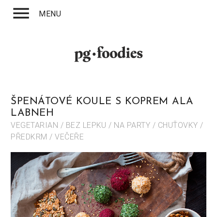
menu
MENU
ŠPENÁTOVÉ KOULE S KOPREM ALA
LABNEH
VEGETARIAN / BEZ LEPKU / NA PARTY / CHUŤOVKY /
PŘEDKRM / VEČEŘE